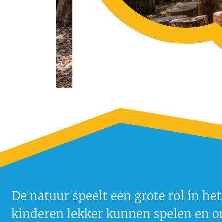
De natuur speelt een grote rol in he
kinderen lekker kunnen spelen en on