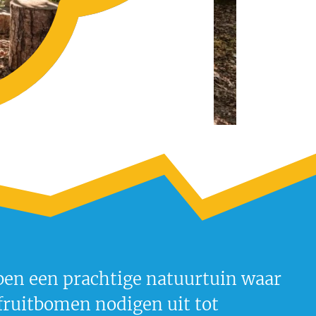
ebben een prachtige natuurtuin waar
fruitbomen nodigen uit tot