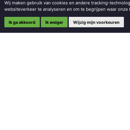
Wij maken gebruik van cookies en andere tracking-technolog
websiteverkeer te analyseren en om te begrijpen waar onz
Ik ga akkoord
Ik weiger
Wijzig mijn voorkeuren