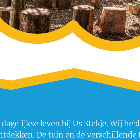
t dagelijkse leven bij Us Stekje. Wij h
tdekken. De tuin en de verschillende 