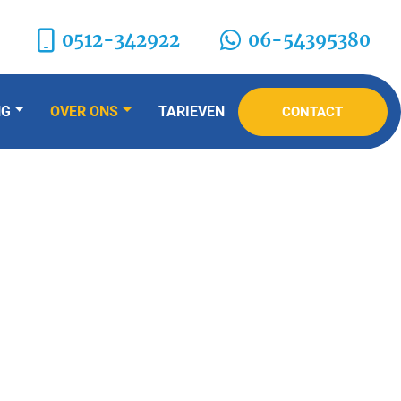
0512-342922
06-54395380
NG
OVER ONS
TARIEVEN
CONTACT